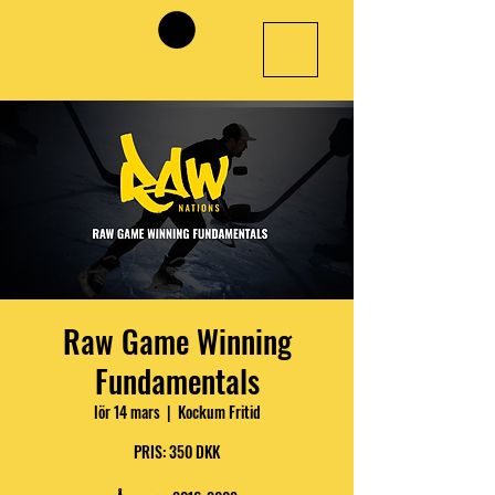
Raw Game Winning
Fundamentals
lör 14 mars
  |  
Kockum Fritid
PRIS: 350 DKK